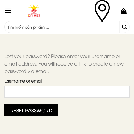
Skip
to
content
Lost your password? Please enter your username or
email address. You will receive a link to create a new
password via email.
Username or email
RESET PASSWORD