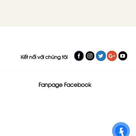
giới.
quý
dùng
cho
tổ
trẻ
yến
hen
cho
suyễn
trẻ
Kết nối với chúng tôi
Fanpage Facebook