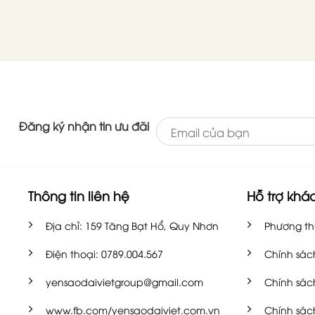
Đăng ký nhận tin ưu đãi
Thông tin liên hệ
Hỗ trợ khá
Địa chỉ: 159 Tăng Bạt Hổ, Quy Nhơn
Phương th
Điện thoại: 0789.004.567
Chính sác
yensaodaivietgroup@gmail.com
Chính sác
www.fb.com/yensaodaiviet.com.vn
Chính sác