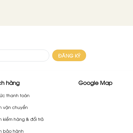
ch hàng
Google Map
ức thanh toán
h vận chuyển
h kiểm hàng & đổi trả
h bảo hành