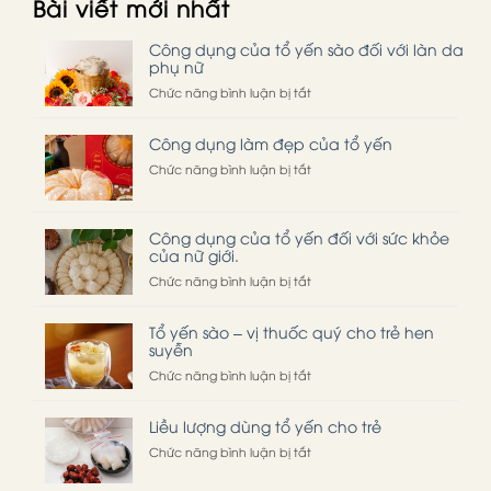
Bài viết mới nhất
Công dụng của tổ yến sào đối với làn da
phụ nữ
ở
Chức năng bình luận bị tắt
Công
dụng
Công dụng làm đẹp của tổ yến
của
tổ
ở
Chức năng bình luận bị tắt
yến
Công
sào
dụng
đối
làm
Công dụng của tổ yến đối với sức khỏe
với
đẹp
của nữ giới.
làn
của
da
tổ
ở
Chức năng bình luận bị tắt
phụ
yến
Công
nữ
dụng
Tổ yến sào – vị thuốc quý cho trẻ hen
của
suyễn
tổ
yến
ở
Chức năng bình luận bị tắt
đối
Tổ
với
yến
Liều lượng dùng tổ yến cho trẻ
sức
sào
khỏe
–
ở
Chức năng bình luận bị tắt
của
vị
Liều
nữ
thuốc
lượng