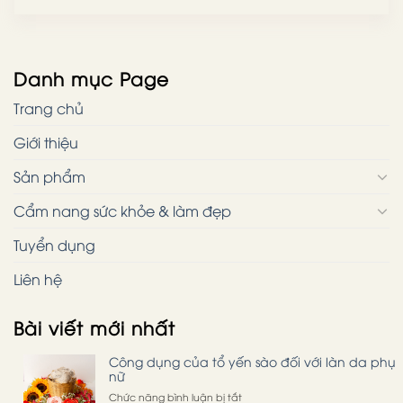
Danh mục Page
Trang chủ
Giới thiệu
Sản phẩm
Cẩm nang sức khỏe & làm đẹp
Tuyển dụng
Liên hệ
Bài viết mới nhất
Công dụng của tổ yến sào đối với làn da phụ
nữ
ở
Chức năng bình luận bị tắt