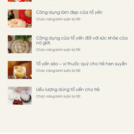
Công
dụng
Công dụng làm đẹp của tổ yến
của
tổ
ở
Chức năng bình luận bị tắt
yến
Công
sào
dụng
đối
làm
Công dụng của tổ yến đối với sức khỏe của
với
đẹp
nữ giới.
làn
của
da
tổ
ở
Chức năng bình luận bị tắt
phụ
yến
Công
nữ
dụng
Tổ yến sào – vị thuốc quý cho trẻ hen suyễn
của
tổ
ở
Chức năng bình luận bị tắt
yến
Tổ
đối
yến
với
sào
Liều lượng dùng tổ yến cho trẻ
sức
–
khỏe
vị
ở
Chức năng bình luận bị tắt
của
thuốc
Liều
nữ
quý
lượng
giới.
cho
dùng
trẻ
tổ
hen
yến
suyễn
cho
trẻ