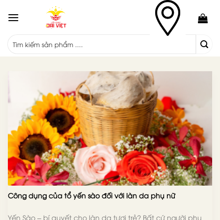
Skip
to
content
Công dụng của tổ yến sào đối với làn da phụ nữ
Yến Sào – bí quyết cho làn da tươi trẻ? Bất cứ người phụ