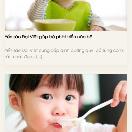
Yến sào Đại Việt giúp bé phát triển não bộ
Yến sào Đại Việt cung cấp dịnh dƣỡng quý, bổ sung canxi,
sắt, chất đạm, [...]