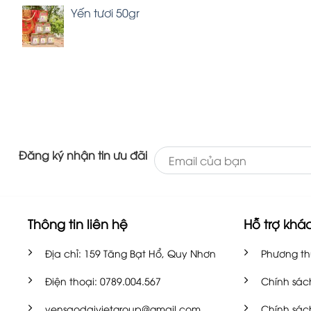
Yến tươi 50gr
Đăng ký nhận tin ưu đãi
Thông tin liên hệ
Hỗ trợ khá
Địa chỉ: 159 Tăng Bạt Hổ, Quy Nhơn
Phương th
Điện thoại: 0789.004.567
Chính sác
yensaodaivietgroup@gmail.com
Chính sác