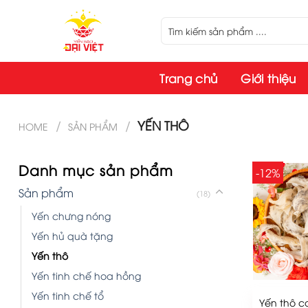
Skip
to
content
Trang chủ
Giới thiệu
/
/
YẾN THÔ
HOME
SẢN PHẨM
Danh mục sản phẩm
-12%
Sản phẩm
(18)
Yến chưng nóng
Yến hủ quà tặng
Yến thô
Yến tinh chế hoa hồng
Yến tinh chế tổ
Yến thô c