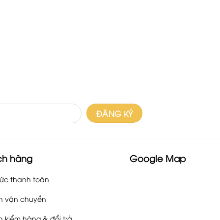
ch hàng
Google Map
ức thanh toán
h vận chuyển
h kiểm hàng & đổi trả