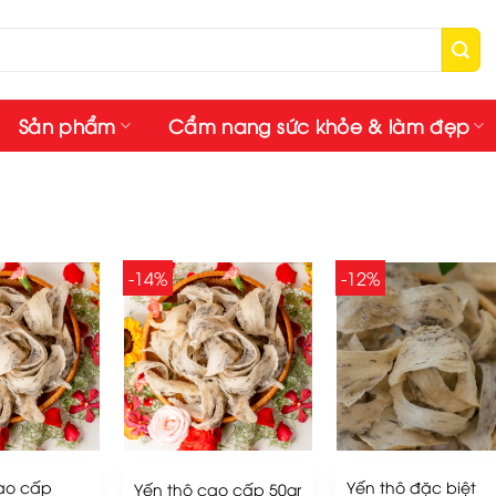
Sản phẩm
Cẩm nang sức khỏe & làm đẹp
-14%
-12%
ao cấp
Yến thô đặc biệt
Yến thô cao cấp 50gr