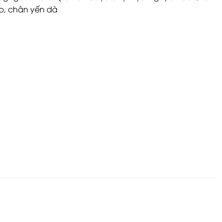
ẹp, chân yến dà