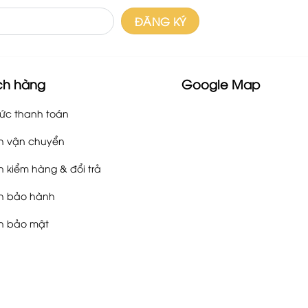
ch hàng
Google Map
ức thanh toán
h vận chuyển
h kiểm hàng & đổi trả
h bảo hành
h bảo mật