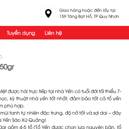
Giao hàng hoặc đến lấy tại
159 Tăng Bạt Hổ, TP Quy Nhơn
Tuyển dụng
Liên hệ
HÔ
50gr
ệt được hái trực tiếp tại nhà Yến có tuổi đời tối thiểu 7-
ọc, kỹ thuật nhà yến tốt nhất, đảm bảo tất cả tổ yến
ẩm phù hợp.
 mùi tanh tự nhiên đặc trưng, độ nở tốt và sợi dai – đây
của Yến Sào Xứ Quảng!
gr gồm 4-5 tổ (Tổ Yến được chọn lựa nguyên bản, tổ