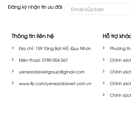
Đăng ký nhận tin ưu đãi
Thông tin liên hệ
Hỗ trợ khá
Địa chỉ: 159 Tăng Bạt Hổ, Quy Nhơn
Phương th
Điện thoại: 0789.004.567
Chính sác
yensaodaivietgroup@gmail.com
Chính sác
www.fb.com/yensaodaiviet.com.vn
Chính sác
Chính sác