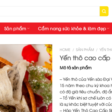
Sản phẩm
Cẩm nang sức khỏe & làm đẹp
HOME
/
SẢN PHẨM
/
YẾN T
Yến thô cao cấp 
Mô tả sản phẩm
– Yến thô của Yến sào Đại Vi
15 năm theo chu kỳ khoa h
có độ già tiêu chuẩn, độ 
– Tổ Yến khi sơ chế luôn có
là sự khác biệt tuyệt vời 
– Hộp Yến Thô Cao Cấp 50