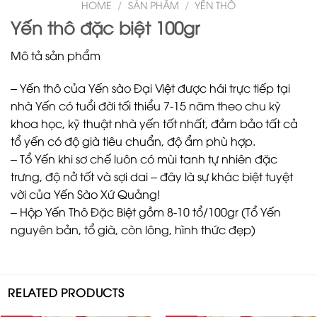
HOME
/
SẢN PHẨM
/
YẾN THÔ
Yến thô đặc biệt 100gr
Mô tả sản phẩm
– Yến thô của Yến sào Đại Việt được hái trực tiếp tại
nhà Yến có tuổi đời tối thiểu 7-15 năm theo chu kỳ
khoa học, kỹ thuật nhà yến tốt nhất, đảm bảo tất cả
tổ yến có độ già tiêu chuẩn, độ ẩm phù hợp.
– Tổ Yến khi sơ chế luôn có mùi tanh tự nhiên đặc
trưng, độ nở tốt và sợi dai – đây là sự khác biệt tuyệt
vời của Yến Sào Xứ Quảng!
– Hộp Yến Thô Đặc Biệt gồm 8-10 tổ/100gr (Tổ Yến
nguyên bản, tổ già, còn lông, hình thức đẹp)
RELATED PRODUCTS