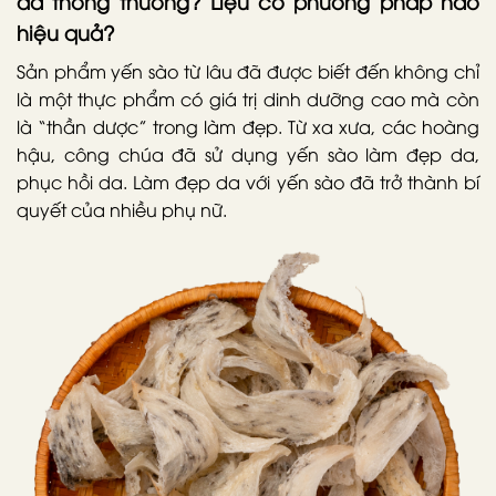
da thông thường? Liệu có phương pháp nào
hiệu quả?
Sản phẩm yến sào từ lâu đã được biết đến không chỉ
là một thực phẩm có giá trị dinh dưỡng cao mà còn
là “thần dược” trong làm đẹp. Từ xa xưa, các hoàng
hậu, công chúa đã sử dụng yến sào làm đẹp da,
phục hồi da. Làm đẹp da với yến sào đã trở thành bí
quyết của nhiều phụ nữ.