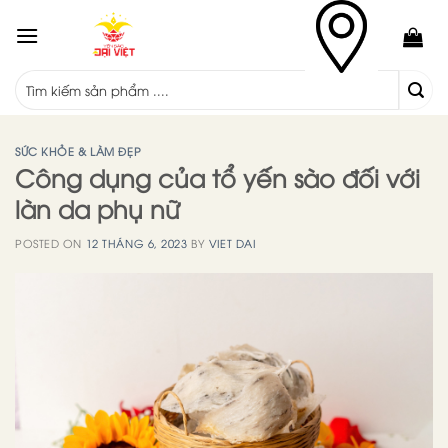
Skip
to
content
SỨC KHỎE & LÀM ĐẸP
Công dụng của tổ yến sào đối với
làn da phụ nữ
POSTED ON
12 THÁNG 6, 2023
BY
VIET DAI