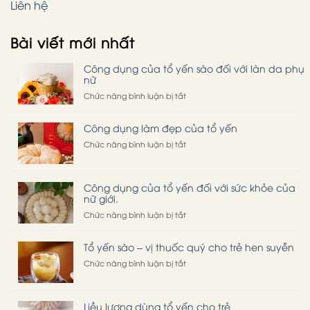
Liên hệ
Bài viết mới nhất
Công dụng của tổ yến sào đối với làn da phụ
nữ
ở
Chức năng bình luận bị tắt
Công
dụng
Công dụng làm đẹp của tổ yến
của
tổ
ở
Chức năng bình luận bị tắt
yến
Công
sào
dụng
đối
làm
Công dụng của tổ yến đối với sức khỏe của
với
đẹp
nữ giới.
làn
của
da
tổ
ở
Chức năng bình luận bị tắt
phụ
yến
Công
nữ
dụng
Tổ yến sào – vị thuốc quý cho trẻ hen suyễn
của
tổ
ở
Chức năng bình luận bị tắt
yến
Tổ
đối
yến
với
sào
Liều lượng dùng tổ yến cho trẻ
sức
–