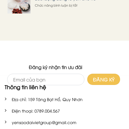
khỏe
vị
ở
Chức năng bình luận bị tắt
của
thuốc
Liều
nữ
quý
lượng
giới.
cho
dùng
trẻ
tổ
hen
yến
suyễn
cho
trẻ
Đăng ký nhận tin ưu đãi
Thông tin liên hệ
Địa chỉ: 159 Tăng Bạt Hổ, Quy Nhơn
Điện thoại: 0789.004.567
yensaodaivietgroup@gmail.com