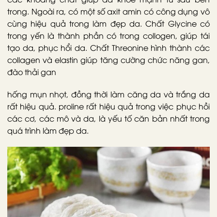
trong. Ngoài ra, có một số axit amin có công dụng vô
cùng hiệu quả trong làm đẹp da. Chất Glycine có
trong yến là thành phần có trong collogen, giúp tái
tạo da, phục hổi da. Chất Threonine hình thành các
collagen và elastin giúp tăng cường chức năng gan,
đào thải gan
hống mụn nhọt, đồng thời làm căng da và trắng da
rất hiệu quả. proline rất hiệu quả trong việc phục hồi
các cơ, các mô và da, là yếu tố căn bản nhất trong
quá trình làm đẹp da.