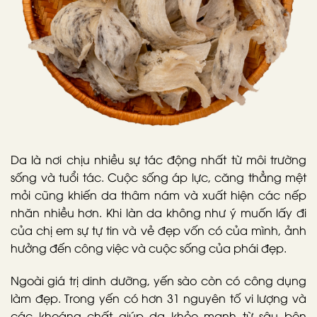
Da là nơi chịu nhiều sự tác động nhất từ môi trường
sống và tuổi tác. Cuộc sống áp lực, căng thẳng mệt
mỏi cũng khiến da thâm nám và xuất hiện các nếp
nhăn nhiều hơn. Khi làn da không như ý muốn lấy đi
của chị em sự tự tin và vẻ đẹp vốn có của mình, ảnh
hưởng đến công việc và cuộc sống của phái đẹp.
Ngoài giá trị dinh dưỡng, yến sào còn có công dụng
làm đẹp. Trong yến có hơn 31 nguyên tố vi lượng và
các khoáng chất giúp da khỏe mạnh từ sâu bên