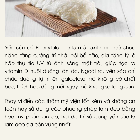
Yến còn có Phenylalanine là một axít amin có chức
năng tăng cường trí nhớ, bồi bổ não, gia tăng tỷ lệ
hấp thụ tia UV từ ánh sáng mặt trời, giúp tạo ra
vitamin D nuôi dưỡng làn da. Ngoài ra, yến sào chỉ
chứa đường tự nhiên galactose mà không có chất
béo, thích hợp dùng mỗi ngày mà không sợ tăng cân.
Thay vì đến các thẩm mỹ viện tốn kém và không an
toàn hay sử dụng các phương pháp làm đẹp bằng
hóa mỹ phẩm ăn da, hại da thì sử dụng yến sào là
làm đẹp da bền vững nhất.